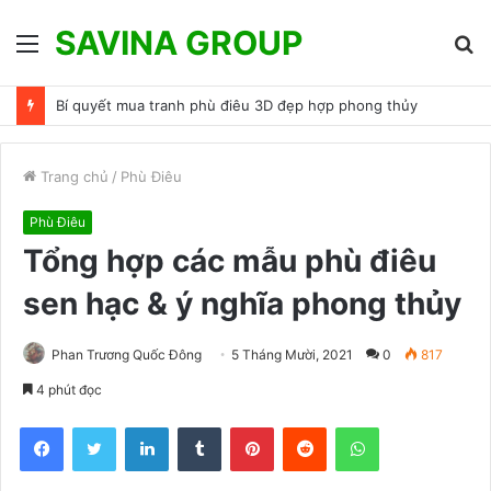
SAVINA GROUP
Menu
T
k
Bí quyết mua tranh phù điêu 3D đẹp hợp phong thủy
Trang chủ
/
Phù Điêu
Phù Điêu
Tổng hợp các mẫu phù điêu
sen hạc & ý nghĩa phong thủy
Phan Trương Quốc Đông
5 Tháng Mười, 2021
0
817
4 phút đọc
Facebook
Twitter
LinkedIn
Tumblr
Pinterest
Reddit
WhatsApp