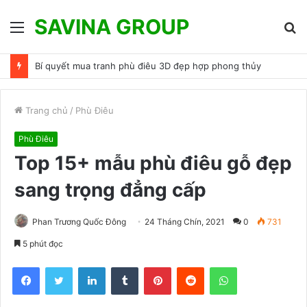
SAVINA GROUP
Menu
T
k
Bí quyết mua tranh phù điêu 3D đẹp hợp phong thủy
Trang chủ
/
Phù Điêu
Phù Điêu
Top 15+ mẫu phù điêu gỗ đẹp
sang trọng đẳng cấp
Phan Trương Quốc Đông
24 Tháng Chín, 2021
0
731
5 phút đọc
Facebook
Twitter
LinkedIn
Tumblr
Pinterest
Reddit
WhatsApp