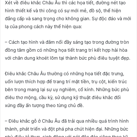
Xét về điêu khắc Châu Âu thì các họa tiết, đường nét tạo
hình thiết kế và thi công có sự mới mẻ, đồ sộ, thể hiện
đẳng cấp và sang trọng cho không gian. Sự độc đáo và mới
lạ của phong cách này thể hiện qua:
– Cách tạo hình và đắm nổi đầy sáng tạo trong đường tròn
đồng tâm gồm có những họa tiết trang trí kết hợp hài hòa
với chân dung khoét lõm tại thành bức phù điêu tuyệt đẹp.
Điêu khắc Châu Âu thường có những họa tiết đặc trưng,
uốn lượn thích hợp để trang trí mặt tiền, trụ cột, kiến trúc
bên trong mang lại sự uy nghiêm, cổ kính. Những bức phù
điêu thơ mộng, cầu kỳ, sử dụng kỹ thuật điêu khắc đối
xứng đầy ấn tượng theo từng chủ đề.
– Điêu khắc gỗ ở Châu Âu đã trải qua nhiều quá trình hình
thành, phát triển và đột phá pha chút hiện đại. Những bức
phù điêu tả thực, sinh động với nét độc đáo riêng theo kỹ