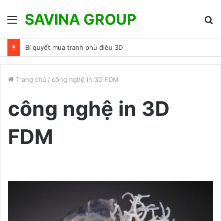
SAVINA GROUP
Menu
T
k
Bí quyết mua tranh phù điêu 3D đẹp hợp phong thủy
Trang chủ
/
công nghệ in 3D FDM
công nghệ in 3D
FDM