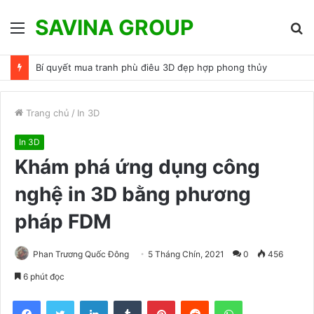
SAVINA GROUP
Menu
T
k
Bí quyết mua tranh phù điêu 3D đẹp hợp phong thủy
Trang chủ
/
In 3D
In 3D
Khám phá ứng dụng công
nghệ in 3D bằng phương
pháp FDM
Phan Trương Quốc Đông
5 Tháng Chín, 2021
0
456
6 phút đọc
Facebook
Twitter
LinkedIn
Tumblr
Pinterest
Reddit
WhatsApp