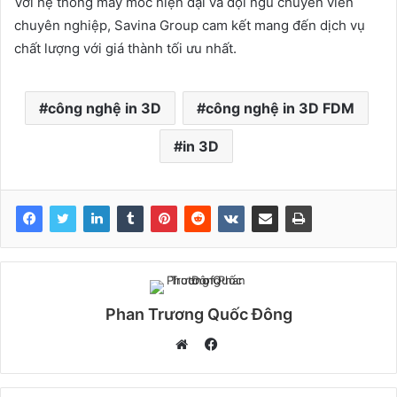
Với hệ thống máy móc hiện đại và đội ngũ chuyên viên
chuyên nghiệp, Savina Group cam kết mang đến dịch vụ
chất lượng với giá thành tối ưu nhất.
công nghệ in 3D
công nghệ in 3D FDM
in 3D
Phan Trương Quốc Đông
F
a
W
c
e