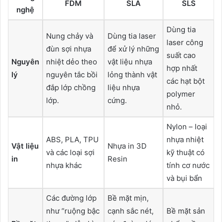
FDM
SLA
SLS
nghệ
Dùng tia
Nung chảy và
Dùng tia laser
laser công
đùn sợi nhựa
để xử lý những
suất cao
Nguyên
nhiệt dẻo theo
vật liệu nhựa
hợp nhất
lý
nguyên tắc bồi
lỏng thành vật
các hạt bột
đắp lớp chồng
liệu nhựa
polymer
lớp.
cứng.
nhỏ.
Nylon – loại
ABS, PLA, TPU
nhựa nhiệt
Vật liệu
Nhựa in 3D
và các loại sợi
kỹ thuật có
in
Resin
nhựa khác
tính cơ nước
và bụi bẩn
Các đường lớp
Bề mặt mịn,
như “ruộng bậc
cạnh sắc nét,
Bề mặt sản