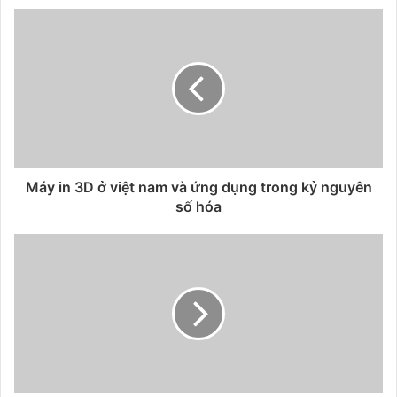
e
b
b
s
o
i
o
t
k
e
Máy in 3D ở việt nam và ứng dụng trong kỷ nguyên
số hóa