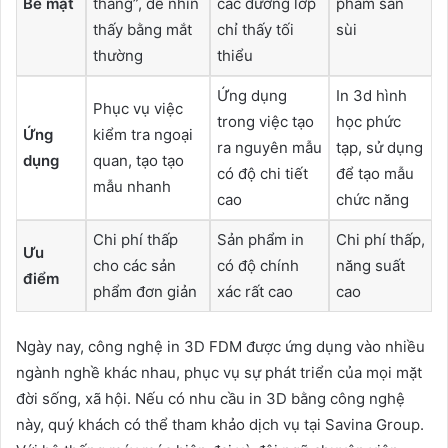
Bề mặt
thang”, dễ nhìn
các đường lớp
phẩm sần
thấy bằng mắt
chỉ thấy tối
sùi
thường
thiểu
Ứng dụng
In 3d hình
Phục vụ việc
trong việc tạo
học phức
Ứng
kiểm tra ngoại
ra nguyên mẫu
tạp, sử dụng
dụng
quan, tạo tạo
có độ chi tiết
để tạo mẫu
mẫu nhanh
cao
chức năng
Chi phí thấp
Sản phẩm in
Chi phí thấp,
Ưu
cho các sản
có độ chính
năng suất
điểm
phẩm đơn giản
xác rất cao
cao
Ngày nay, công nghệ in 3D FDM được ứng dụng vào nhiều
ngành nghề khác nhau, phục vụ sự phát triển của mọi mặt
đời sống, xã hội. Nếu có nhu cầu in 3D bằng công nghệ
này, quý khách có thể tham khảo dịch vụ tại Savina Group.