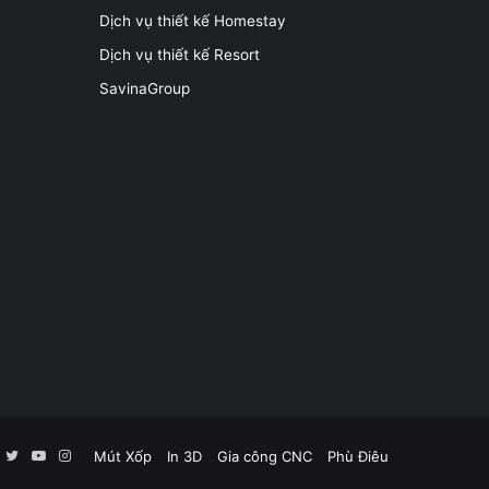
Dịch vụ thiết kế Homestay
Dịch vụ thiết kế Resort
SavinaGroup
Facebook
Twitter
YouTube
Instagram
Mút Xốp
In 3D
Gia công CNC
Phù Điêu