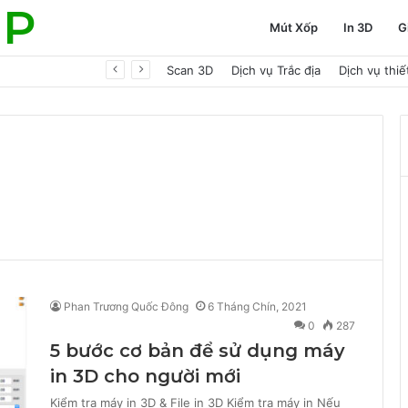
UP
Mút Xốp
In 3D
G
ợp phong thủy
Scan 3D
Dịch vụ Trắc địa
Dịch vụ thi
Phan Trương Quốc Đông
6 Tháng Chín, 2021
0
287
5 bước cơ bản để sử dụng máy
in 3D cho người mới
Kiểm tra máy in 3D & File in 3D Kiểm tra máy in Nếu