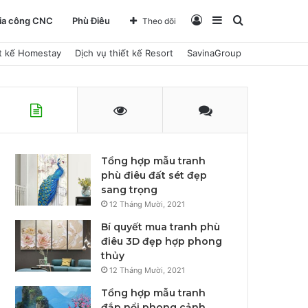
Đăng
Sidebar
Tìm
ia công CNC
Phù Điêu
Theo dõi
ết kế Homestay
Dịch vụ thiết kế Resort
SavinaGroup
nhập
kiếm
Tổng hợp mẫu tranh
phù điêu đất sét đẹp
sang trọng
12 Tháng Mười, 2021
Bí quyết mua tranh phù
điêu 3D đẹp hợp phong
thủy
12 Tháng Mười, 2021
Tổng hợp mẫu tranh
đắp nổi phong cảnh