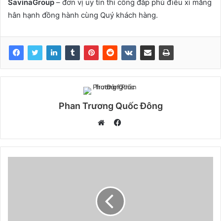
SavinaGroup
– đơn vị uy tín thi công đắp phù điêu xi măng
hân hạnh đồng hành cùng Quý khách hàng.
Phan Trương Quốc Đông
F
a
W
c
e
e
b
b
s
o
i
o
t
k
e