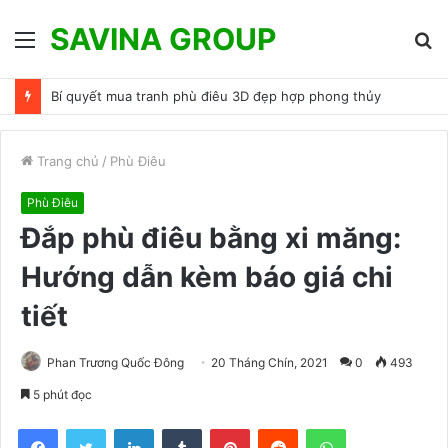
SAVINA GROUP
Menu
T
k
Bí quyết mua tranh phù điêu 3D đẹp hợp phong thủy
Trang chủ
/
Phù Điêu
Phù Điêu
Đắp phù điêu bằng xi măng:
Hướng dẫn kèm báo giá chi
tiết
Phan Trương Quốc Đông
20 Tháng Chín, 2021
0
493
5 phút đọc
Facebook
Twitter
LinkedIn
Tumblr
Pinterest
Reddit
WhatsApp