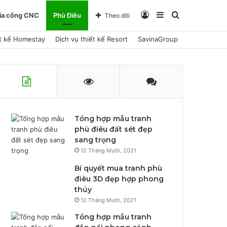
Đăng
Sidebar
Tìm
ia công CNC
Phù Điêu
Theo dõi
ết kế Homestay
Dịch vụ thiết kế Resort
SavinaGroup
nhập
kiếm
Tổng hợp mẫu tranh
phù điêu đất sét đẹp
sang trọng
12 Tháng Mười, 2021
Bí quyết mua tranh phù
điêu 3D đẹp hợp phong
thủy
12 Tháng Mười, 2021
Tổng hợp mẫu tranh