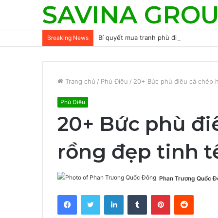
SAVINA GRO
Bí quyết mua tranh phù điêu 3D đẹp h
Breaking News
Trang chủ
/
Phù Điêu
/
20+ Bức phù điêu cá chép h
Phù Điêu
20+ Bức phù đi
rồng đẹp tinh t
Phan Trương Quốc Đ
Facebook
Twitter
LinkedIn
Tumblr
Pinterest
Reddit