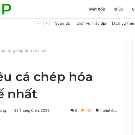
UP
Mút Xốp
In 3D
G
ợp phong thủy
Scan 3D
Dịch vụ Trắc địa
Dịch vụ thi
óa rồng đẹp tinh tế nhất
êu cá chép hóa
ế nhất
ông
22 Tháng Chín, 2021
0
737
4 phút đọc